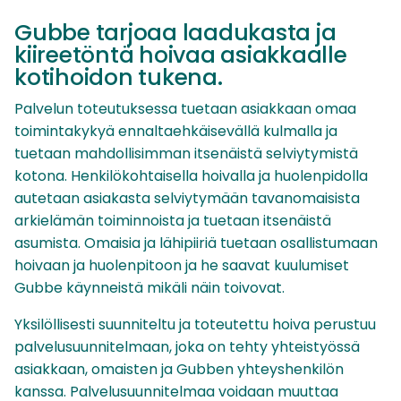
Gubbe tarjoaa laadukasta ja
kiireetöntä hoivaa asiakkaalle
kotihoidon tukena.
Palvelun toteutuksessa tuetaan asiakkaan omaa
toimintakykyä ennaltaehkäisevällä kulmalla ja
tuetaan mahdollisimman itsenäistä selviytymistä
kotona. Henkilökohtaisella hoivalla ja huolenpidolla
autetaan asiakasta selviytymään tavanomaisista
arkielämän toiminnoista ja tuetaan itsenäistä
asumista. Omaisia ja lähipiiriä tuetaan osallistumaan
hoivaan ja huolenpitoon ja he saavat kuulumiset
Gubbe käynneistä mikäli näin toivovat.
Yksilöllisesti suunniteltu ja toteutettu hoiva perustuu
palvelusuunnitelmaan, joka on tehty yhteistyössä
asiakkaan, omaisten ja Gubben yhteyshenkilön
kanssa. Palvelusuunnitelmaa voidaan muuttaa