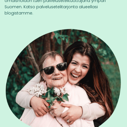
omaishoidon tuen palvelusetelituottajana ympäri
Suomen. Katso palvelusetelitarjonta alueellasi
blogistamme.