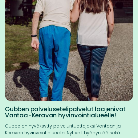
Gubben palvelusetelipalvelut laajenivat
Vantaa-Keravan hyvinvointialueelle!
Gubbe on hyväksytty palveluntuottajaksi Vantaan ja
Keravan hyvinvointialueella! Nyt voit hyödyntää sekä