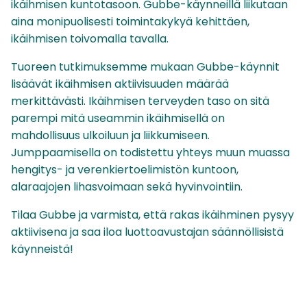
ikäihmisen kuntotasoon. Gubbe-käynneillä liikutaan
aina monipuolisesti toimintakykyä kehittäen,
ikäihmisen toivomalla tavalla.
Tuoreen tutkimuksemme mukaan Gubbe-käynnit
lisäävät ikäihmisen aktiivisuuden määrää
merkittävästi. Ikäihmisen terveyden taso on sitä
parempi mitä useammin ikäihmisellä on
mahdollisuus ulkoiluun ja liikkumiseen.
Jumppaamisella on todistettu yhteys muun muassa
hengitys- ja verenkiertoelimistön kuntoon,
alaraajojen lihasvoimaan sekä hyvinvointiin.
Tilaa Gubbe ja varmista, että rakas ikäihminen pysyy
aktiivisena ja saa iloa luottoavustajan säännöllisistä
käynneistä!