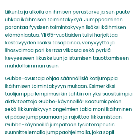
Liikunta ja ulkoilu on ihmisen perustarve ja sen puute
uhkaa ikäihmisen toimintakykyä. Jumppaaminen
parantaa fyysisen toimintakyvyn lisäksi ikäihmisen
elämänlaatua. Yli 65-vuotiaiden tulisi harjoittaa
kestävyyden lisäksi tasapainoa, venyvyyttä ja
lihasvoimaa pari kertaa viikossa sekä pyrkiä
kevyeeseen liikuskeluun ja istumisen tauottamiseen
mahdollisimman usein.
Gubbe-avustaja ohjaa säännöllisiä kotijumppia
ikäihmisen toimintakyvyn mukaan. Esimerkiksi
tuolijumppa lempimusiikin tahtiin on yksi suosituimpia
aktiviteetteja Gubbe-käynneillä! Kaatumispelon
sekä liikkumiskyvyn ongelmien takia moni ikäihminen
ei pääse jumppaamaan ja rajoittaa liikkumistaan.
Gubbe-käynneillä jumpataan fysioterapeutin
suunnittelemalla jumppaohjelmalla, joka sopii