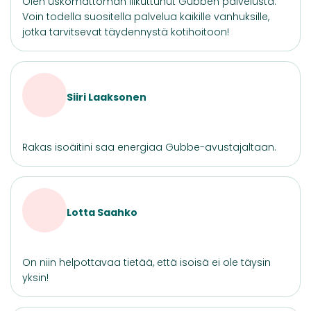
Olen uskomattoman liikuttunut Gubben palvelusta.
Voin todella suositella palvelua kaikille vanhuksille,
jotka tarvitsevat täydennystä kotihoitoon!
Siiri Laaksonen
Rakas isoäitini saa energiaa Gubbe-avustajaltaan.
Lotta Saahko
On niin helpottavaa tietää, että isoisä ei ole täysin
yksin!