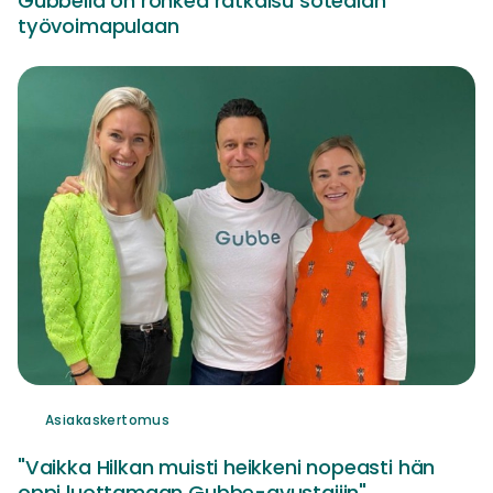
Gubbella on rohkea ratkaisu sotealan
työvoimapulaan
Asiakaskertomus
"Vaikka Hilkan muisti heikkeni nopeasti hän
oppi luottamaan Gubbe-avustajiin"