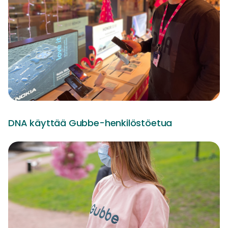
DNA käyttää Gubbe-henkilöstöetua